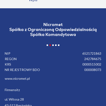
Nicromet
Spółka z Ograniczoną Odpowiedzialnością
Spółka Komandytowa
NIP
6521721863
REGON
242784675
KRS
0000515002
NR REJESTROWY BDO
000008073
www.nicromet.pl
Firmensitz
ul. Witosa 28
43-512 Bestwinka